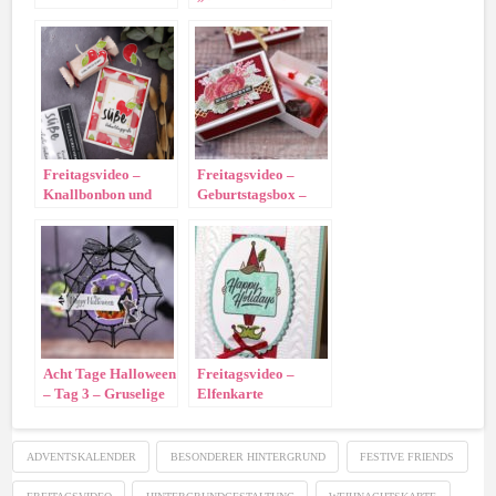
Verpackung
Freitagsvideo –
Freitagsvideo –
Knallbonbon und
Geburtstagsbox –
Kirschen
Produktreihe
Wunderbare
Weihnachtszeit
Acht Tage Halloween
Freitagsvideo –
– Tag 3 – Gruselige
Elfenkarte
Anhänger
ADVENTSKALENDER
BESONDERER HINTERGRUND
FESTIVE FRIENDS
FREITAGSVIDEO
HINTERGRUNDGESTALTUNG
WEIHNACHTSKARTE