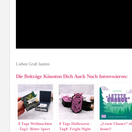
Lieben Gruß Jasmin
Die Beiträge Könnten Dich Auch Noch Interessieren:
8 Tage Weihnachten
8 Tage Halloween -
„Letzte Chance“ a
-Tag1- Ritter Sport
Tag8- Fright Night
heute!!