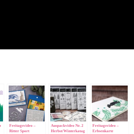
b
Freitagsvideo –
Auspackvideo Nr. 2
Freitagsvideo –
Ritter Sport
Herbst/Winterkatag
Erbsenkarte