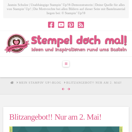
Jasmin Schulze | Unabhängige Stampin’ Up!®-Demonstratorin | Deine Quelle für alles
von Stampin' Up! | Die Motivrechte bei allen Bildern auf dieser Seite mit Bastelmaterial
liegen bei: © Stampin’ Up!®
Navigation
HOME
MEIN STAMPIN' UP!-BLOG
BLITZANGEBOT!! NUR AM 2. MAI!
Blitzangebot!! Nur am 2. Mai!