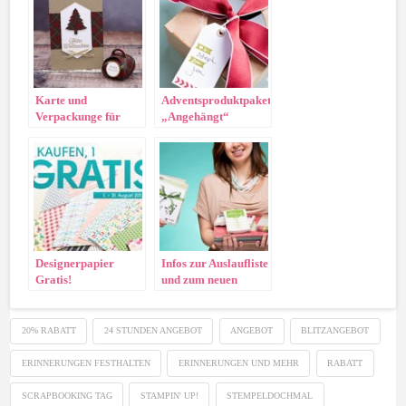
Karte und
Adventsproduktpakete
Verpackunge für
„Angehängt“
Anfänger
Designerpapier
Infos zur Auslaufliste
Gratis!
und zum neuen
Katalog!
20% RABATT
24 STUNDEN ANGEBOT
ANGEBOT
BLITZANGEBOT
ERINNERUNGEN FESTHALTEN
ERINNERUNGEN UND MEHR
RABATT
SCRAPBOOKING TAG
STAMPIN' UP!
STEMPELDOCHMAL