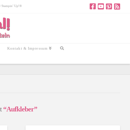
 © Stampin’ Up!®
Kontakt & Impressum
it
“Aufkleber”