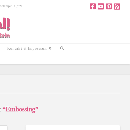
 © Stampin’ Up!®
Kontakt & Impressum
t
“Embossing”