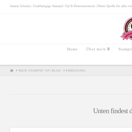
Jasmin Schulze | Unabhängige Stampin’ Up!®-Demonstratorin | Deine Quelle für alles von S
Home
Über mich
Stampi
HOME
MEIN STAMPIN' UP!-BLOG
EMBOSSING
Unten findest d