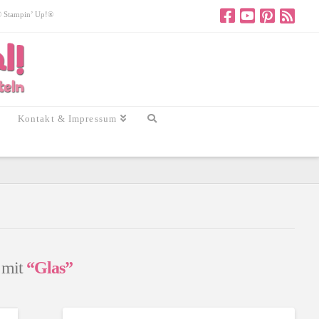
 © Stampin’ Up!®
Kontakt & Impressum
n mit
“Glas”