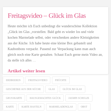
Freitagsvideo – Glück im Glas
Heute möchte ich Euch unbedingt die wunderschöne Kollektion
„Glück im Glas „vorstellen. Bald geht es wieder los und viele
kochen Marmelade selbst, oder verschenken andere Kleinigkeiten
aus der Küche. Ich habe heute eine kleine Box gebastelt und
Kaubonbons verpackt. Passend zur Verpackung kann man auch
gleich noch eine Karte gestalten. Schaut Euch gerne mein Video an,
da stelle ich alles …
Artikel weiter lesen
ERDBEEREN
FREITAGSVIDEO
FRÜCHTE
GESCHENKE AUS DER KÜCHE
GLAS
GLÜCK IM GLAS
GRUSSKARTE
HAUSGEMACHTES GLÜCK
JASMIN SCHULZE
KARTE
KARTE BASTELN
MARMELADENGLAS
OBST