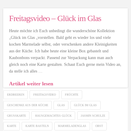
Freitagsvideo – Glück im Glas
Heute möchte ich Euch unbedingt die wunderschöne Kollektion
„Glück im Glas „vorstellen. Bald geht es wieder los und viele
kochen Marmelade selbst, oder verschenken andere Kleinigkeiten
aus der Küche. Ich habe heute eine kleine Box gebastelt und
Kaubonbons verpackt. Passend zur Verpackung kann man auch
gleich noch eine Karte gestalten. Schaut Euch gerne mein Video an,
da stelle ich alles …
Artikel weiter lesen
ERDBEEREN
FREITAGSVIDEO
FRÜCHTE
GESCHENKE AUS DER KÜCHE
GLAS
GLÜCK IM GLAS
GRUSSKARTE
HAUSGEMACHTES GLÜCK
JASMIN SCHULZE
KARTE
KARTE BASTELN
MARMELADENGLAS
OBST