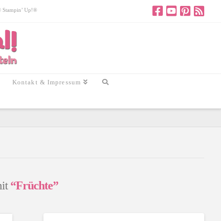
 © Stampin’ Up!®
Kontakt & Impressum
mit
“Früchte”