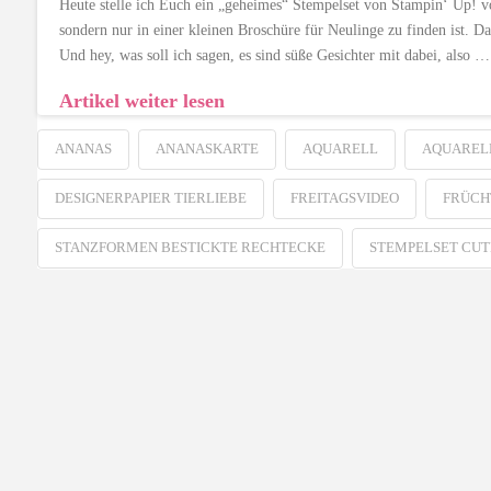
Heute stelle ich Euch ein „geheimes“ Stempelset von Stampin‘ Up! vor
sondern nur in einer kleinen Broschüre für Neulinge zu finden ist. D
Und hey, was soll ich sagen, es sind süße Gesichter mit dabei, also …
Artikel weiter lesen
ANANAS
ANANASKARTE
AQUARELL
AQUAREL
DESIGNERPAPIER TIERLIEBE
FREITAGSVIDEO
FRÜCH
STANZFORMEN BESTICKTE RECHTECKE
STEMPELSET CUT