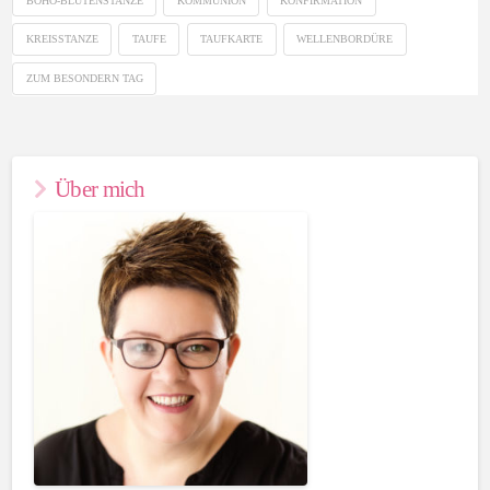
BOHO-BLÜTENSTANZE
KOMMUNION
KONFIRMATION
KREISSTANZE
TAUFE
TAUFKARTE
WELLENBORDÜRE
ZUM BESONDERN TAG
Über mich