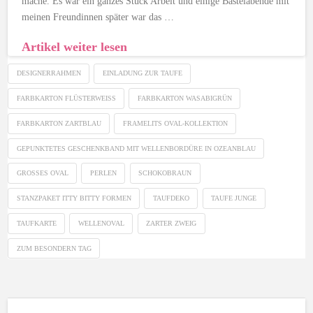
mache. Es war ein ganzes Stück Arbeit und einige Bastelabende mit
meinen Freundinnen später war das …
Artikel weiter lesen
DESIGNERRAHMEN
EINLADUNG ZUR TAUFE
FARBKARTON FLÜSTERWEISS
FARBKARTON WASABIGRÜN
FARBKARTON ZARTBLAU
FRAMELITS OVAL-KOLLEKTION
GEPUNKTETES GESCHENKBAND MIT WELLENBORDÜRE IN OZEANBLAU
GROSSES OVAL
PERLEN
SCHOKOBRAUN
STANZPAKET ITTY BITTY FORMEN
TAUFDEKO
TAUFE JUNGE
TAUFKARTE
WELLENOVAL
ZARTER ZWEIG
ZUM BESONDERN TAG