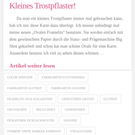
Kleines Trostpflaster!
Da man ein kleines Trostpflaster immer mal gebrauchen kann,
hab ich mir diese Karte dazu überlegt. Ich musste unbedingt mal
meine neuen „Ovalen Framelits“ benutzen. Sie werden einfach mit
dem gewünschten Papier durch die Stanz- und Prägemaschine Big
Shot gekurbelt und schon hat man schöne Ovale für eine Karte.
Ausserdem benutze ich viel zu selten diesen schönen …
Artikel weiter lesen
COLOR SPRITZER
FARBKARTON FLÜSTERWEISS
FARBKARTON GLUTROT
FARBKARTON SAVANNE
FRAMELITS OVAL-KOLLEKTION
GEMUSTERTE GRÜSSE
GLUTROT
GRUSSKARTE
HELLO DOILY
LEINENFADEN
PRÄGEFORM ZICKZACKMUSTER
SAVANNE
STAMPIN' WRITE MARKER ESPRESSO
STRASSSTEINE