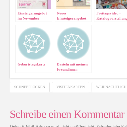
Einsteigerangebot
Neues
Freitagsvideo –
im November
Einsteigerangebot
Katalogvorstellun
für alle die selbst
Demo werden
möchten <3
Geburtstagskarte
Basteln mit meinen
Freundinnen
SCHNEEFLOCKEN
VISITENKARTEN
WEIHNACHTLICH
Schreibe einen Kommentar
Deine E-Mail-Adresse wird nicht veröffentlicht.
Erforderliche Fe