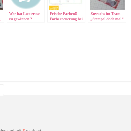
Wer hat Lust etwas
Frische Farben!!
Zuwachs im Team
g
zu gewinnen ?
Farberneuerung bei
„Stempel doch mal“
Stampin‘ Up!
lder sind mit
*
markiert