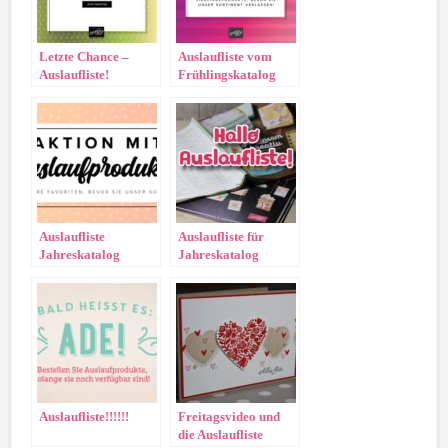
Letzte Chance –
Auslaufliste vom
Auslaufliste!
Frühlingskatalog
Januar-Juni 2021
Auslaufliste
Auslaufliste für
Jahreskatalog
Jahreskatalog
2020/2021
2015/2016 und
Frühling-/Sommerkatalog
2016 von Stampin‘
Up!
Auslaufliste!!!!!!
Freitagsvideo und
die Auslaufliste