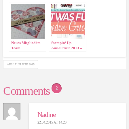
2014!!
Neues Mitglied im
Stampin‘ Up
Team
Auslaufliste 2013 –
„Stempeldochmal“!!
Liste der Letzten
Gelegenheiten
AUSLAUFLISTE 2015
Comments
2
Nadine
22.04.2015 AT 14:20