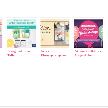
Fertig und Los –
Neues
24 Stunden Aktion –
Tolle
Einsteigerangebot
Ausgewählte
Einsteigeraktion im
für alle die selbst
Stempelsets 15%
September
Demo werden
reduziert!!
möchten <3