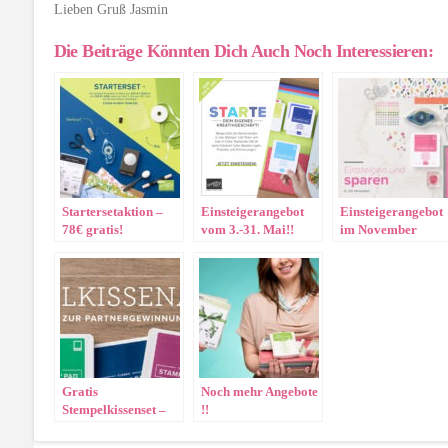
Lieben Gruß Jasmin
Die Beiträge Könnten Dich Auch Noch Interessieren:
Startersetaktion –
Einsteigerangebot
Einsteigerangebot
78€ gratis!
vom 3.-31. Mai!!
im November
Gratis
Noch mehr Angebote
Stempelkissenset –
!!
Komm in mein
Team!!