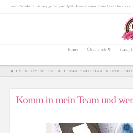
Jasmin Schulze | Unabhängige Stampin’ Up!®-Demonstratorin | Deine Quelle für alles von S
Home
Über mich
Stampi
HOME
MEIN STAMPIN' UP!-BLOG
KOMM IN MEIN TEAM UND WERDE SEL
Komm in mein Team und werd