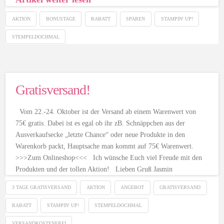
AKTION
BONUSTAGE
RABATT
SPAREN
STAMPIN' UP!
STEMPELDOCHMAL
Gratisversand!
Vom 22.-24. Oktober ist der Versand ab einem Warenwert von
75€ gratis. Dabei ist es egal ob ihr zB. Schnäppchen aus der
Ausverkaufsecke „letzte Chance“ oder neue Produkte in den
Warenkorb packt, Hauptsache man kommt auf 75€ Warenwert.
>>>Zum Onlineshop<<< Ich wünsche Euch viel Freude mit den
Produkten und der tollen Aktion! Lieben Gruß Jasmin
3 TAGE GRATISVERSAND
AKTION
ANGEBOT
GRATISVERSAND
RABATT
STAMPIN' UP!
STEMPELDOCHMAL
VERSANDKOSTENFREI