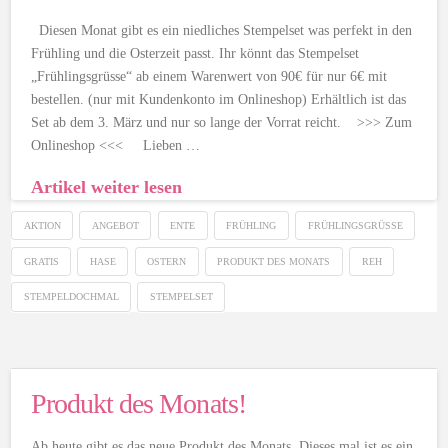
Diesen Monat gibt es ein niedliches Stempelset was perfekt in den
Frühling und die Osterzeit passt. Ihr könnt das Stempelset
„Frühlingsgrüsse“ ab einem Warenwert von 90€ für nur 6€ mit
bestellen. (nur mit Kundenkonto im Onlineshop) Erhältlich ist das
Set ab dem 3. März und nur so lange der Vorrat reicht. >>> Zum
Onlineshop <<< Lieben …
Artikel weiter lesen
AKTION
ANGEBOT
ENTE
FRÜHLING
FRÜHLINGSGRÜSSE
GRATIS
HASE
OSTERN
PRODUKT DES MONATS
REH
STEMPELDOCHMAL
STEMPELSET
Produkt des Monats!
Ab heute gibt es das neue Produkt des Monats. Dieses mal ist es ein