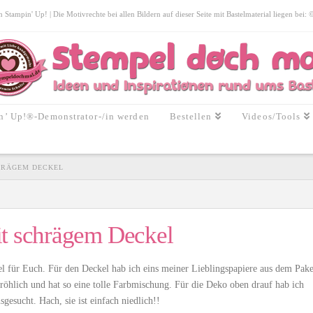
tampin' Up! | Die Motivrechte bei allen Bildern auf dieser Seite mit Bastelmaterial liegen bei:
n’ Up!®-Demonstrator-/in werden
Bestellen
Videos/Tools
HRÄGEM DECKEL
it schrägem Deckel
 für Euch. Für den Deckel hab ich eins meiner Lieblingspapiere aus dem Pake
öhlich und hat so eine tolle Farbmischung. Für die Deko oben drauf hab ich
esucht. Hach, sie ist einfach niedlich!!