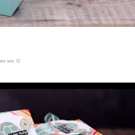
tiv sein. 🙂