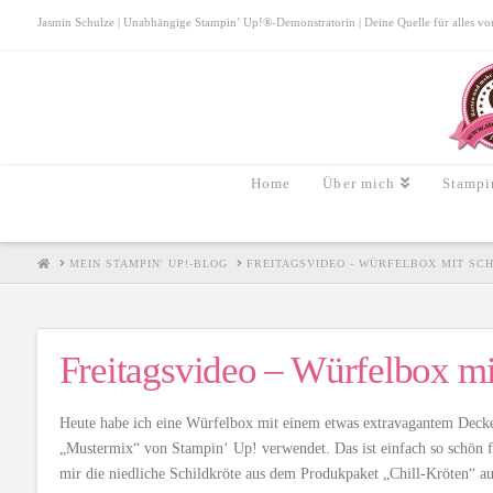
Jasmin Schulze | Unabhängige Stampin’ Up!®-Demonstratorin | Deine Quelle für alles von S
Home
Über mich
Stampi
HOME
MEIN STAMPIN' UP!-BLOG
FREITAGSVIDEO - WÜRFELBOX MIT SC
Freitagsvideo – Würfelbox m
Heute habe ich eine Würfelbox mit einem etwas extravagantem Deckel
„Mustermix“ von Stampin‘ Up! verwendet. Das ist einfach so schön fr
mir die niedliche Schildkröte aus dem Produkpaket „Chill-Kröten“ ausg