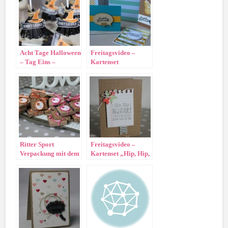
Acht Tage Halloween
Freitagsvideo –
– Tag Eins –
Kartenset
Hexenbesen
Grußelemente
Ritter Sport
Freitagsvideo –
Verpackung mit dem
Kartenset „Hip, Hip,
Kartenset Hip Hip
Hurra“
Hurra!