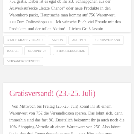
75€ gratis. Dabei ist es egal ob ihr zB. Schnäppchen aus der
Ausverkaufsecke „letzte Chance“ oder neue Produkte in den
Warenkorb packt, Hauptsache man kommt auf 75€ Warenwert.
>>>Zum Onlineshop<<< Ich wünsche Euch viel Freude mit den
Produkten und der tollen Aktion! Lieben Gruß Jasmin
3 TAGE GRATISVERSAND
AKTION
ANGEBOT
GRATISVERSAND
RABATT
STAMPIN' UP!
STEMPELDOCHMAL
VERSANDKOSTENFREI
Gratisversand! (23.-25. Juli)
Von Mittwoch bis Freitag (23.-25. Juli) könnt ihr ab einem
Warenwert von 75€ die Versandkosten sparen. Das lohnt sich, denn
immerhin sind das fast 8€. Zusätzlich bekommt ihr ja auch noch die
10% Shopping-Vorteile ab einem Warenwert von 25€. Also könnt
ihr in den drei Tagen doppelt sparen!! >>> Hier gehts zum