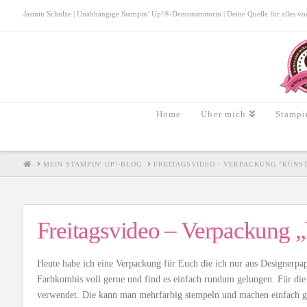
Jasmin Schulze | Unabhängige Stampin’ Up!®-Demonstratorin | Deine Quelle für alles von S
Home
Über mich
Stampi
HOME
MEIN STAMPIN' UP!-BLOG
FREITAGSVIDEO - VERPACKUNG "KÜNS
Freitagsvideo – Verpackung „k
Heute habe ich eine Verpackung für Euch die ich nur aus Designerpap
Farbkombis voll gerne und find es einfach rundum gelungen. Für d
verwendet. Die kann man mehrfarbig stempeln und machen einfach 