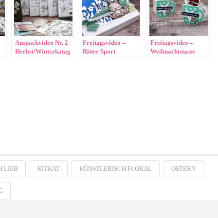
Auspackvideo Nr. 2
Freitagsvideo –
Freitagsvideo –
Herbst/Winterkatag
Ritter Sport
Weihnachtstasse
2020
Verpackung
„Blumenwiese“
H LIEB
KITKAT
KÜNSTLERISCH FLORAL
OSTERN
G