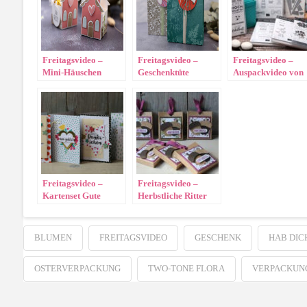
Freitagsvideo –
Freitagsvideo –
Freitagsvideo –
Mini-Häuschen
Geschenktüte
Auspackvideo von
„Schöner Tag“
meiner Vororder
Freitagsvideo –
Freitagsvideo –
Kartenset Gute
Herbstliche Ritter
Laune Grüße
Sport Verpackung
BLUMEN
FREITAGSVIDEO
GESCHENK
HAB DIC
OSTERVERPACKUNG
TWO-TONE FLORA
VERPACKUN