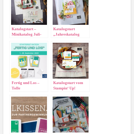
Katalogstart –
Katalogstart
Minikatalog Juli-
„Jahreskatalog
Dezember
2022/2023“
Fertig und Los –
Katalogstart vom
Tolle
Stampin‘ Up!
Einsteigeraktion im
Hauptkatalog und
September
neuer Onlineshop!!