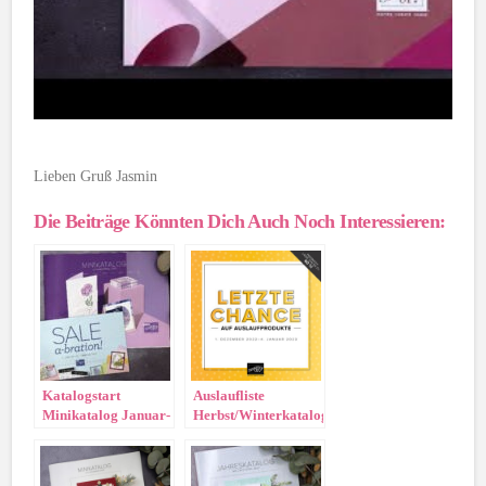
Lieben Gruß Jasmin
Die Beiträge Könnten Dich Auch Noch Interessieren:
Katalogstart
Auslaufliste
Minikatalog Januar-
Herbst/Winterkatalog
April 2023
2023