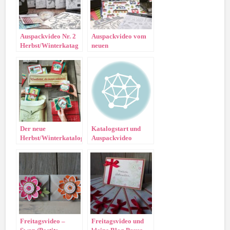
Auspackvideo Nr. 2
Auspackvideo vom
Herbst/Winterkatag
neuen
2020
Herbst/Winterkatalog
2020!
Der neue
Katalogstart und
Herbst/Winterkatalog
Auspackvideo
ist da –
Herbst-/Winterkatalog
Auspackvideo!
2016
Freitagsvideo –
Freitagsvideo und