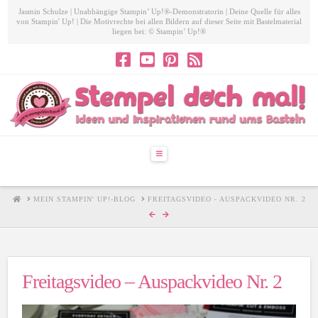
Jasmin Schulze | Unabhängige Stampin’ Up!®-Demonstratorin | Deine Quelle für alles
von Stampin' Up! | Die Motivrechte bei allen Bildern auf dieser Seite mit Bastelmaterial
liegen bei: © Stampin’ Up!®
Navigation
HOME
MEIN STAMPIN' UP!-BLOG
FREITAGSVIDEO - AUSPACKVIDEO NR. 2
Freitagsvideo – Auspackvideo Nr. 2