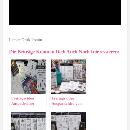
Lieben Gruß Jasmin
Die Beiträge Könnten Dich Auch Noch Interessieren:
Freitagsvideo –
Freitagsvideo –
Auspackvideo
Auspackvideo von
„Vororder
meiner Vororder
Herbst/Winter“