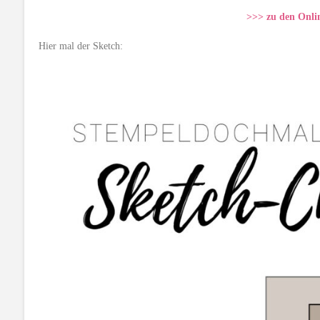
>>> zu den Onli
Hier mal der Sketch: