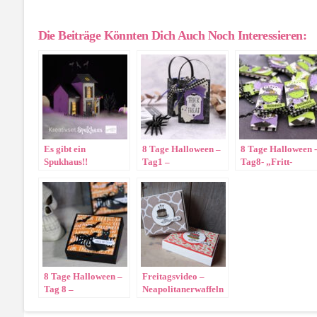
Die Beiträge Könnten Dich Auch Noch Interessieren:
Es gibt ein
8 Tage Halloween –
8 Tage Halloween -
Spukhaus!!
Tag1 –
Tag8- „Fritt-
Gespenstertüte
Verpackung“
8 Tage Halloween –
Freitagsvideo –
Tag 8 –
Neapolitanerwaffeln
Pizzaschachtel
verpacken ;-)