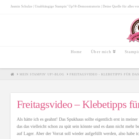
Jasmin Schulze | Unabhängige Stampin’ Up!®-Demonstratorin | Deine Quelle für alles von S
Home
Über mich
Stampi
HOME
MEIN STAMPIN' UP!-BLOG
FREITAGSVIDEO - KLEBETIPPS FÜR DA
Freitagsvideo – Klebetipps f
Als hätte ich es geahnt! Das Spukhaus sollte eigentlich erst in me
das das vielleicht schon zu spät sein könnte und es dann nicht mehr be
auf Lager. Aber der Vorrat soll wieder aufgefüllt werden, also habe i