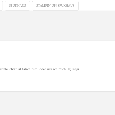
SPUKHAUS
STAMPIN' UP! SPUKHAUS
onleuchter ist falsch rum..oder irre ich mich..lg Inger