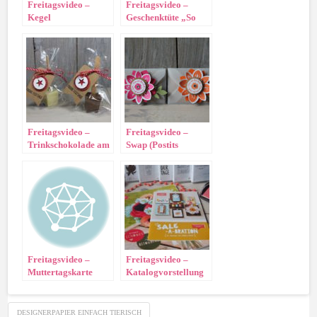
Freitagsvideo –
Freitagsvideo –
Kegel
Geschenktüte „So
Zellophantüten
Süß“
Freitagsvideo –
Freitagsvideo –
Trinkschokolade am
Swap (Postits
Stil verpacken
verpacken)
Freitagsvideo –
Freitagsvideo –
Muttertagskarte
Katalogvorstellung
DESIGNERPAPIER EINFACH TIERISCH