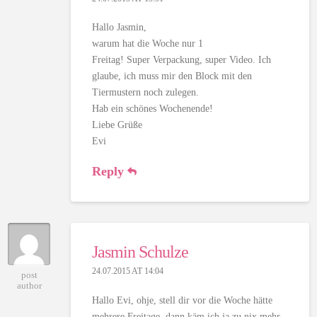
Hallo Jasmin,
warum hat die Woche nur 1
Freitag! Super Verpackung, super Video. Ich
glaube, ich muss mir den Block mit den
Tiermustern noch zulegen.
Hab ein schönes Wochenende!
Liebe Grüße
Evi
Reply
Jasmin Schulze
24.07.2015 AT 14:04
post
author
Hallo Evi, ohje, stell dir vor die Woche hätte
mehrere Freitage, dann käm ich ja zu nix mehr.