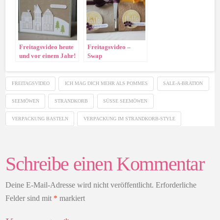
Freitagsvideo heute
Freitagsvideo –
und vor einem Jahr!
Swap
Geschäftstraining
München
FREITAGSVIDEO
ICH MAG DICH MEHR ALS POMMES
SALE-A-BRATION
SEEMÖWEN
STRANDKORB
SÜSSE SEEMÖWEN
VERPACKUNG BASTELN
VERPACKUNG IM STRANDKORB-STYLE
Schreibe einen Kommentar
Deine E-Mail-Adresse wird nicht veröffentlicht.
Erforderliche
Felder sind mit
*
markiert