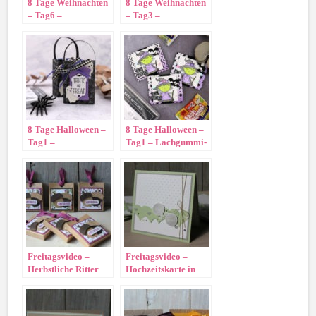
8 Tage Weihnachten
8 Tage Weihnachten
– Tag6 –
– Tag3 –
8 Tage Halloween –
8 Tage Halloween –
Tag1 –
Tag1 – Lachgummi-
Gespenstertüte
Verpackung
Freitagsvideo –
Freitagsvideo –
Herbstliche Ritter
Hochzeitskarte in
Sport Verpackung
Pistazie