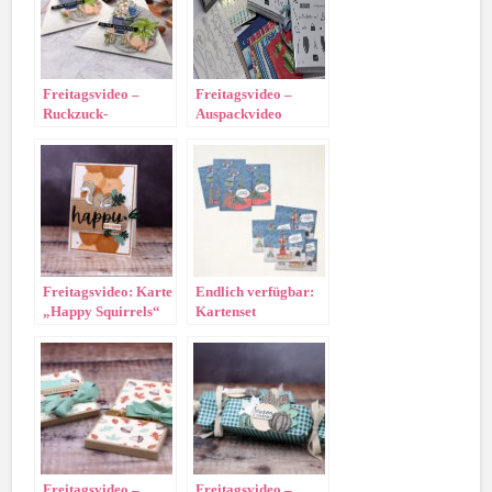
Freitagsvideo –
Freitagsvideo –
Ruckzuck-
Auspackvideo
Verpackung
„Vororder
Herbst/Winter“
Freitagsvideo: Karte
Endlich verfügbar:
„Happy Squirrels“
Kartenset
„Verspielte
Weihnachten“
Freitagsvideo –
Freitagsvideo –