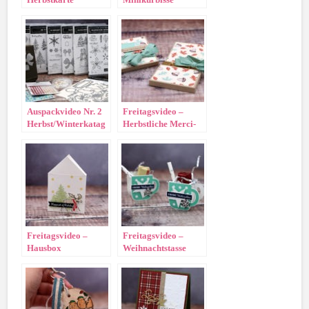
Auspackvideo Nr. 2
Freitagsvideo –
Herbst/Winterkatag
Herbstliche Merci-
2020
Verpackung
Freitagsvideo –
Freitagsvideo –
Hausbox
Weihnachtstasse