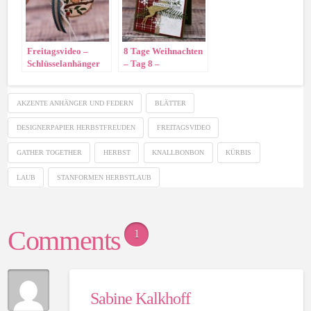
Freitagsvideo –
8 Tage Weihnachten
Schlüsselanhänger
– Tag 8 –
aus Holz
Weihnachtskarte
„Hirsch“
AKZENTE ANHÄNGER UND FEDERN
BLÄTTER
DESIGNERPAPIER HERBSTFREUDEN
FREITAGSVIDEO
GATHER TOGETHER
HERBST
KNALLBONBON
KÜRBIS
LAUB
STANFORMEN HERBSTLAUB
Comments
1
Sabine Kalkhoff