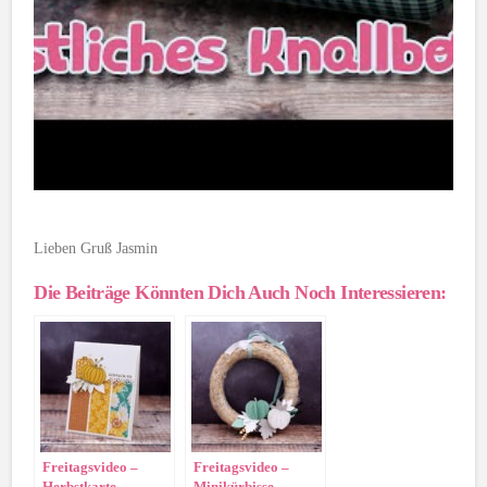
Lieben Gruß Jasmin
Die Beiträge Könnten Dich Auch Noch Interessieren:
Freitagsvideo –
Freitagsvideo –
Herbstkarte
Minikürbisse