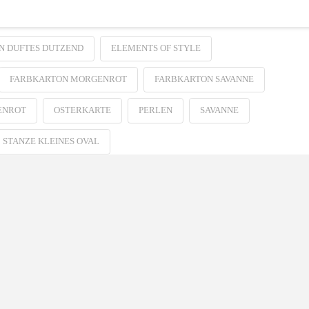
IN DUFTES DUTZEND
ELEMENTS OF STYLE
FARBKARTON MORGENROT
FARBKARTON SAVANNE
ENROT
OSTERKARTE
PERLEN
SAVANNE
STANZE KLEINES OVAL