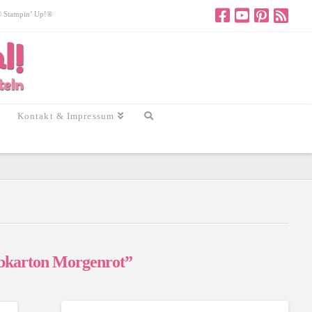
 © Stampin’ Up!®
Kontakt & Impressum
bkarton Morgenrot”