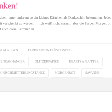
nken!
aben, unter anderem so ein kleines Kärtchen als Dankeschön bekommen. Jedes
reit verschenkt zu werden. Ich weiß nicht warum, aber die Farben Morgenrot
 auch diese Kärtchen in …
BLAUREGEN
FARBKARTON FLÜSTERWEISS
HENKANHÄNGER
GLITZERPAPIER
HEARTS A FLUTTER
MINISCHMETTERLINGSTANZE
MORGENROT
SAVANNE