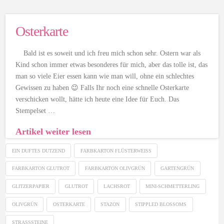
Osterkarte
Bald ist es soweit und ich freu mich schon sehr. Ostern war als
Kind schon immer etwas besonderes für mich, aber das tolle ist, das
man so viele Eier essen kann wie man will, ohne ein schlechtes
Gewissen zu haben 😉 Falls Ihr noch eine schnelle Osterkarte
verschicken wollt, hätte ich heute eine Idee für Euch. Das
Stempelset …
Artikel weiter lesen
EIN DUFTES DUTZEND
FARBKARTON FLÜSTERWEISS
FARBKARTON GLUTROT
FARBKARTON OLIVGRÜN
GARTENGRÜN
GLITZERPAPIER
GLUTROT
LACHSROT
MINI-SCHMETTERLING
OLIVGRÜN
OSTERKARTE
STAZON
STIPPLED BLOSSOMS
STRASSSTEINE