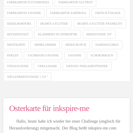
FARBKARTON FLÜSTERWEISS
FARBKARTON GLUTROT
FARBKARTON SAVANNE
FARBKARTON ZARTROSA
FRENCH FOLIAGE
HÄKELBORDÜRE
HEARTS A FLUTTER
HEARTS A FLUTTER FRAMELITS
HOCHZEITSSET
KLAMMERN IN ANTIKOPTIK
KREISSTANZE 3/4"
MENÜKARTE
MINIKLAMMER
MIXED BUNCH
NAMENSSCHILD
PERLEN
SAUMBAND SAVANNE
SAVANNE
SCHOKOBRAUN
STRASSSTEINE
VERSA MARK
WEISSES PERGAMENTPAPIER
WELLENKREISSTANZE 1 3/4 "
Osterkarte für inkspire-me
Hallo, heute habe ich wieder bei einer Challenge (englisch für
Herausforderung) mitgemacht. Der Blog heißt inkspire-me.com