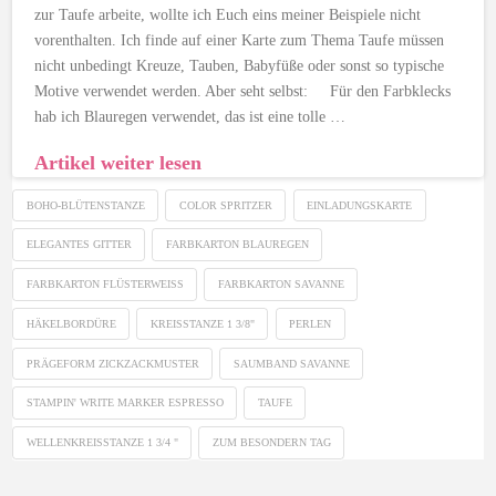
zur Taufe arbeite, wollte ich Euch eins meiner Beispiele nicht
vorenthalten. Ich finde auf einer Karte zum Thema Taufe müssen
nicht unbedingt Kreuze, Tauben, Babyfüße oder sonst so typische
Motive verwendet werden. Aber seht selbst: Für den Farbklecks
hab ich Blauregen verwendet, das ist eine tolle …
Artikel weiter lesen
BOHO-BLÜTENSTANZE
COLOR SPRITZER
EINLADUNGSKARTE
ELEGANTES GITTER
FARBKARTON BLAUREGEN
FARBKARTON FLÜSTERWEISS
FARBKARTON SAVANNE
HÄKELBORDÜRE
KREISSTANZE 1 3/8"
PERLEN
PRÄGEFORM ZICKZACKMUSTER
SAUMBAND SAVANNE
STAMPIN' WRITE MARKER ESPRESSO
TAUFE
WELLENKREISSTANZE 1 3/4 "
ZUM BESONDERN TAG