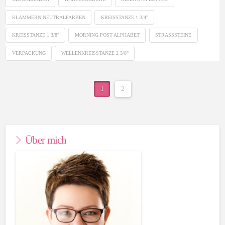
KLAMMERN NEUTRALFARBEN
KREISSTANZE 1 3/4"
KREISSTANZE 1 3/8"
MORNING POST ALPHABET
STRASSSTEINE
VERPACKUNG
WELLENKREISSTANZE 2 3/8"
1
2
Über mich