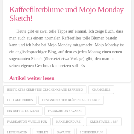
Kaffeefilterblume und Mojo Monday
Sketch!
Heute gibt es zwei tolle Tipps auf einmal. Ich zeige Euch, dass
man auch aus einem normalen Kaffeefilter tolle Blumen basteln
kann und ich habe bei Mojo Monday mitgemacht. Mojo Monday ist
ein englischsprachiger Blog, auf dem es jeden Montag einen neuen
sogenannten Sketch (übersetzt etwa Vorlage) gibt, den man in
seinen eigenen Geschmack umsetzen soll. Es …
Artikel weiter lesen
BESTICKTES GERIPPTES GESCHENKBAND ESPRESSO
CHAMOMILE
COLLAGE CURIOS
DESIGNERPAPIER BLÜTENKALEIDOSKOP
EIN DUFTES DUTZEND
FARBKARTON SAVANNE
FARBKARTON VANILLE PUR
HÄKELBORDÜRE
KREISSTANZE 1 3/8"
LEINENFADEN
PERLEN
SAVANNE
SCHOKOBRAUN