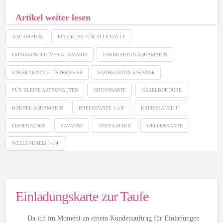
Artikel weiter lesen
AQUAMARIN
EIN GRUSS FÜR ALLE FÄLLE
EMBOSSINGPULVER AUAMARIN
FARBKARTON AQUAMARIN
FARBKARTON FLÜSTERWEISS
FARBKARTON SAVANNE
FÜR KLEINE ASTRONAUTEN
GRUSSKARTE
HÄKELBORDÜRE
KORDEL AQUAMARIN
KREISSTANZE 1-1/4"
KREISSTANZE 1"
LEINENFADEN
SAVANNE
VERSA MARK
WELLENKANTE
WELLENKREIS 1-1/4"
Einladungskarte zur Taufe
Da ich im Moment an einem Kundenauftrag für Einladungen