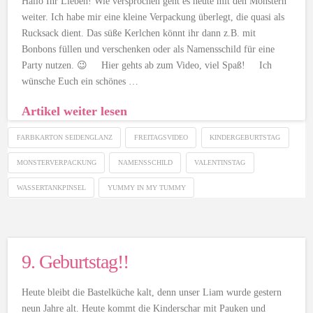
Hallo Ihr Lieben! Wie versprochen geht es heute mit den Monstern
weiter. Ich habe mir eine kleine Verpackung überlegt, die quasi als
Rucksack dient. Das süße Kerlchen könnt ihr dann z.B. mit
Bonbons füllen und verschenken oder als Namensschild für eine
Party nutzen. 😉 Hier gehts ab zum Video, viel Spaß! Ich
wünsche Euch ein schönes …
Artikel weiter lesen
FARBKARTON SEIDENGLANZ
FREITAGSVIDEO
KINDERGEBURTSTAG
MONSTERVERPACKUNG
NAMENSSCHILD
VALENTINSTAG
WASSERTANKPINSEL
YUMMY IN MY TUMMY
9. Geburtstag!!
Heute bleibt die Bastelküche kalt, denn unser Liam wurde gestern
neun Jahre alt. Heute kommt die Kinderschar mit Pauken und