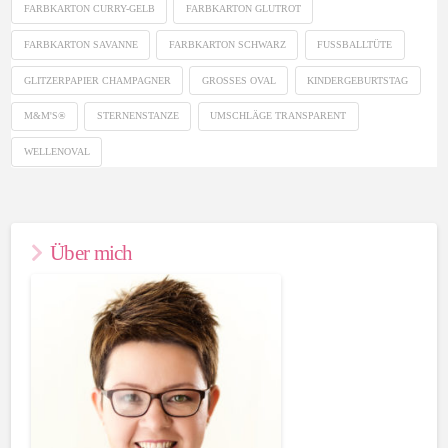
FARBKARTON CURRY-GELB
FARBKARTON GLUTROT
FARBKARTON SAVANNE
FARBKARTON SCHWARZ
FUSSBALLTÜTE
GLITZERPAPIER CHAMPAGNER
GROSSES OVAL
KINDERGEBURTSTAG
M&M'S®
STERNENSTANZE
UMSCHLÄGE TRANSPARENT
WELLENOVAL
Über mich