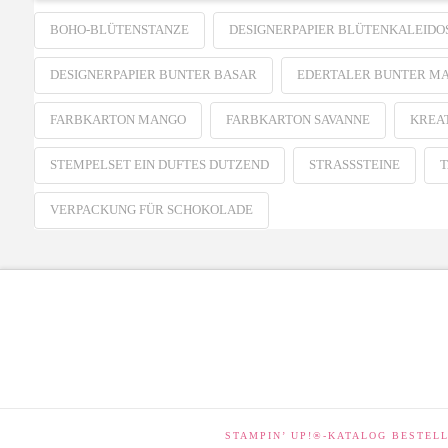
BOHO-BLÜTENSTANZE
DESIGNERPAPIER BLÜTENKALEIDO
DESIGNERPAPIER BUNTER BASAR
EDERTALER BUNTER M
FARBKARTON MANGO
FARBKARTON SAVANNE
KREA
STEMPELSET EIN DUFTES DUTZEND
STRASSSTEINE
T
VERPACKUNG FÜR SCHOKOLADE
STAMPIN’ UP!®-KATALOG BESTEL