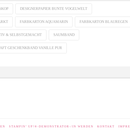
SKOP
DESIGNERPAPIER BUNTE VOGELWELT
ARKT
FARBKARTON AQUAMARIN
FARBKARTON BLAUREGEN
TIV & SELBSTGEMACHT
SAUMBAND
AFT GESCHENKBAND VANILLE PUR
LEN
STAMPIN’ UP!®-DEMONSTRATOR-/IN WERDEN
KONTAKT
IMPR