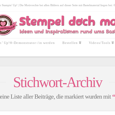
tampin' Up! | Die Motivrechte bei allen Bildern auf dieser Seite mit Bastelmaterial liegen bei:
n’ Up!®-Demonstrator-/in werden
Bestellen
Videos/Tools
Stichwort-Archiv
eine Liste aller Beiträge, die markiert wurden mit
“