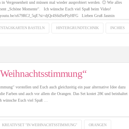
n in Vergessenheit und müssen mal wieder ausprobiert werden. 🙂 Wie alles
ortiment „Schöne Momente“. Ich wünsche Euch viel Spaß beim Video!
ps://youtu.be/x679RCJ_5qE?si=djQr4S6dSePlyHFG Lieben Gruß Jasmin
TSTAGSKARTEN BASTELN
HINTERGRUNDTECHNIK
INCHIES
In Weihnachtsstimmung“
mung“ vorstellen und Euch auch gleichzeitig ein paar alternative Idee dazu
die Farben und auch vor allem die Orangen. Das Set kostet 28€ und beinhaltet
ch wünsche Euch viel Spaß …
KREATIVSET "IN WEIHNACHTSSTIMMUNG"
ORANGEN