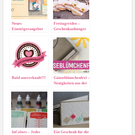
Neues
Freitagsvideo –
Einsteigerangebot
Geschenkanhänger
für alle die selbst
Gänseblümchen
Demo werden
möchten <3
Bald ausverkauft!!!!
Gänseblümchenfrei –
Neuigkeiten aus der
Firmenzentrale
InColors – Jedes
Ein Geschenk für die