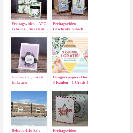
Freitagsvideo – ATC
Freitagsvideo –
Februar „Aus klein
Geschenke hübsch
mach groß“
verpacken
Grußkarte „Forale
Designerpapieraktion:
Etiketten“
3 Kaufen = 1 Gratis!!
Reisebericht Salt
Freitagsvideo –