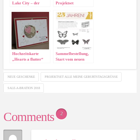
Lake City – der
Projektset
Millionen-
Schüttelkarten
Meilenstein
Schöne Feiertage
Hochzeitskarte
Sammelbestellung,
„Hearts a flutter“
Start vom neuen
Katalog und das
Beste aus 25 Jahren!
NEUE GESCHENKE
PROJEKTSET ALLE MEINE GEBURTSTAGSGRÜSSE
SALE-A-BRATION 2018
Comments
2