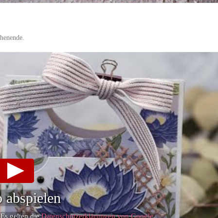
chenende.
 abspielen
 Es gelten die
Datenschutzerklärungen von Google
.