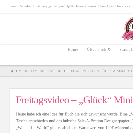
Jasmin Schulze | Unabhängige Stampin’ Up!®-Demonstratorin | Deine Quelle für alles von S
Home
Über mich
Stampi
HOME
MEIN STAMPIN' UP!-BLOG
FREITAGSVIDEO - "GLÜCK" MINIMARM
Freitagsvideo – „Glück“ Min
Heute habe ich eine Idee für Euch die sich gewünscht wurde. Eine „
Tasche entschieden und das hübsche Sale-A-Bration Designerpapier 
„Wonderful World“ gibt es ab einem Warenwert von 120€ während de