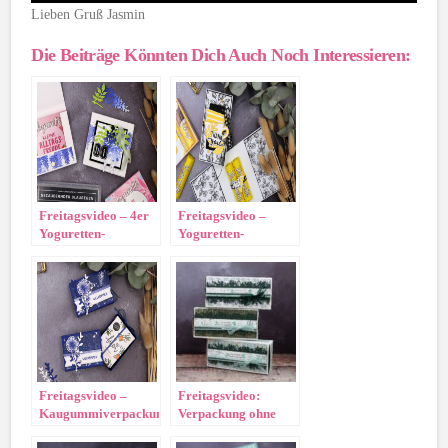
Lieben Gruß Jasmin
Die Beiträge Könnten Dich Auch Noch Interessieren:
Freitagsvideo – 4er
Freitagsvideo –
Yoguretten-
Yoguretten-
Verpackung
Verpackung
Freitagsvideo –
Freitagsvideo:
Kaugummiverpackung
Verpackung ohne
Kleben (wirklich)