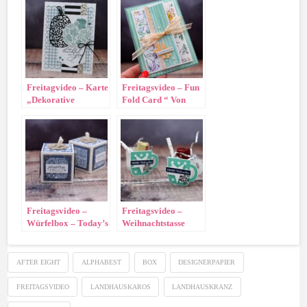
Freitagvideo – Karte
Freitagsvideo – Fun
„Dekorative
Fold Card “ Von
Kürbisse“
Hand gemalt“
Freitagsvideo –
Freitagsvideo –
Würfelbox – Today’s
Weihnachtstasse
Tiles
AFTER EIGHT
ALPHABEST
BOX
DESIGNERPAPIER
FREITAGSVIDEO
LANDHAUSKAROS
LANDHAUSKRANZ