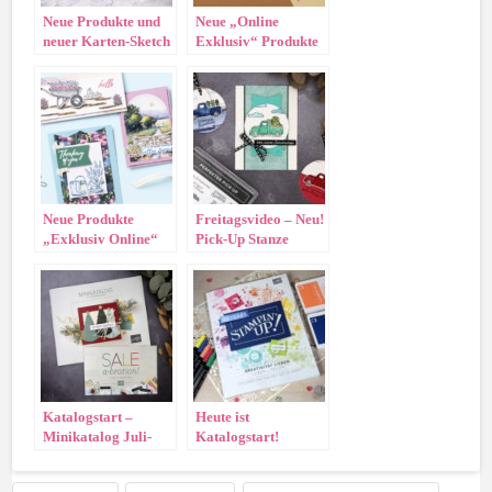
Neue Produkte und
Neue „Online
neuer Karten-Sketch
Exklusiv“ Produkte
Neue Produkte
Freitagsvideo – Neu!
„Exklusiv Online“
Pick-Up Stanze
Katalogstart –
Heute ist
Minikatalog Juli-
Katalogstart!
Dezember