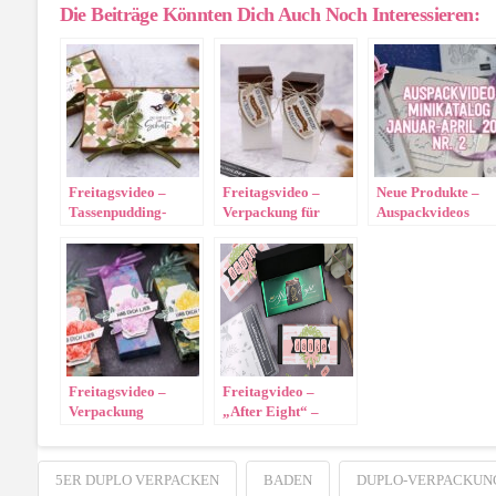
Die Beiträge Könnten Dich Auch Noch Interessieren:
Freitagsvideo –
Freitagsvideo –
Neue Produkte –
Tassenpudding-
Verpackung für
Auspackvideos
Verpackung
Streusel
Freitagsvideo –
Freitagvideo –
Verpackung
„After Eight“ –
„künstlerisch
Verpackung
Floral“
5ER DUPLO VERPACKEN
BADEN
DUPLO-VERPACKUN