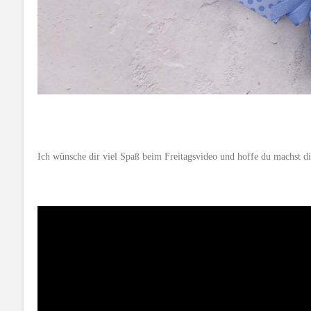
Ich wünsche dir viel Spaß beim Freitagsvideo und hoffe du machst d