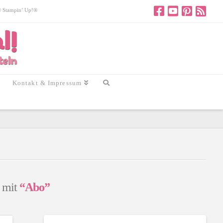
 © Stampin’ Up!®
Kontakt & Impressum
n mit
“Abo”