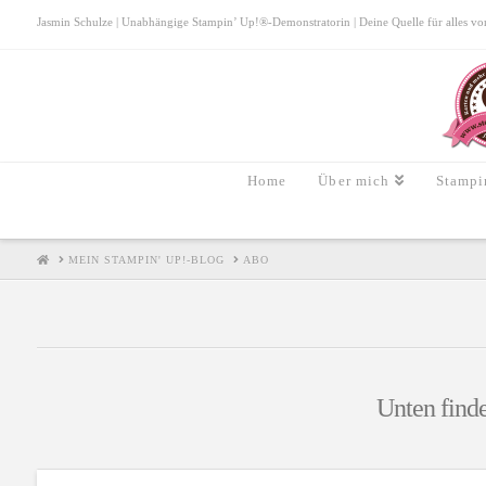
Jasmin Schulze | Unabhängige Stampin’ Up!®-Demonstratorin | Deine Quelle für alles von S
Home
Über mich
Stampi
HOME
MEIN STAMPIN' UP!-BLOG
ABO
Unten finde