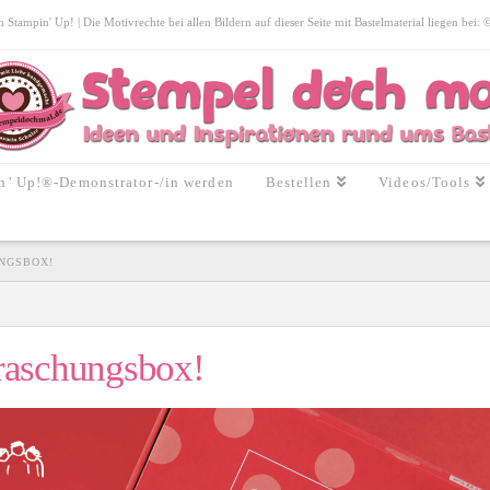
tampin' Up! | Die Motivrechte bei allen Bildern auf dieser Seite mit Bastelmaterial liegen bei:
n’ Up!®-Demonstrator-/in werden
Bestellen
Videos/Tools
NGSBOX!
raschungsbox!