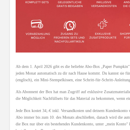
Ab dem 1. April 2026 gibt es die beliebte Abo-Box „Paper Pumpkin“ 
jeden Monat automatisch zu dir nach Hause kommt. Du kannst sie für 
(englisch), ein Mini-Stempelkissen, eine Schritt-für-Schritt-Anleitun
Als Abonnent der Box hat man Zugriff auf exklusive Zusatzmaterial
die Möglichkeit Nachfüllsets für das Material zu bekommen, wenn ein
Jede Box kostet 34,-€ inkl. Versandkosten und deinem Kundenkonto w
Abo immer bis zum 10. des Monats abschließen, danach wird die autom
die Box nur über ein bestehendes Kundenkonto, unter „mein Konto“ k