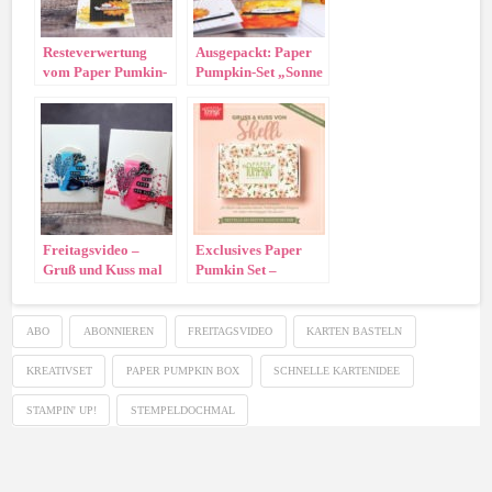
Resteverwertung
Ausgepackt: Paper
vom Paper Pumkin-
Pumpkin-Set „Sonne
Set „Sonne Pur“
Pur“
Freitagsvideo –
Exclusives Paper
Gruß und Kuss mal
Pumkin Set –
anders
Bestellbar ab 15.
Mai
ABO
ABONNIEREN
FREITAGSVIDEO
KARTEN BASTELN
KREATIVSET
PAPER PUMPKIN BOX
SCHNELLE KARTENIDEE
STAMPIN' UP!
STEMPELDOCHMAL