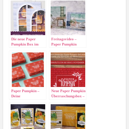
Die neue Paper
Freitagsvideo –
Pumpkin Box im
Paper Pumpkin
April 2026!
März 26
Paper Pumpkin –
Neue Paper Pumpkin
Deine
Überraschungsbox –
Überraschungsbox!
Feiertage voller
Freude