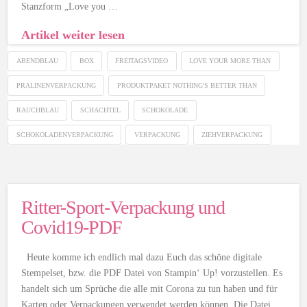
Stanzform „Love you …
Artikel weiter lesen
ABENDBLAU
BOX
FREITAGSVIDEO
LOVE YOUR MORE THAN
PRALINENVERPACKUNG
PRODUKTPAKET NOTHING'S BETTER THAN
RAUCHBLAU
SCHACHTEL
SCHOKOLADE
SCHOKOLADENVERPACKUNG
VERPACKUNG
ZIEHVERPACKUNG
Ritter-Sport-Verpackung und
Covid19-PDF
Heute komme ich endlich mal dazu Euch das schöne digitale
Stempelset, bzw. die PDF Datei von Stampin‘ Up! vorzustellen. Es
handelt sich um Sprüche die alle mit Corona zu tun haben und für
Karten oder Verpackungen verwendet werden können. Die Datei