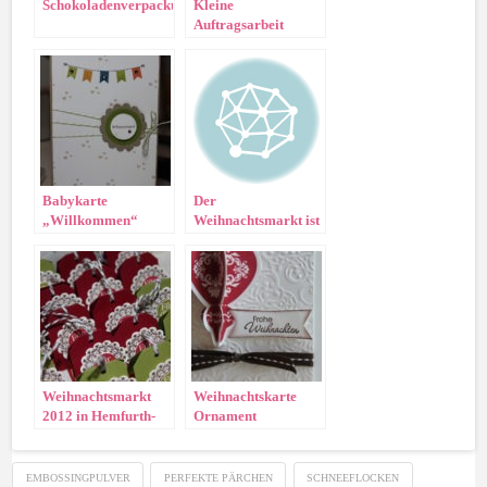
Schokoladenverpackung
Kleine
Auftragsarbeit
Babykarte
Der
„Willkommen“
Weihnachtsmarkt ist
vorbei…
Weihnachtsmarkt
Weihnachtskarte
2012 in Hemfurth-
Ornament
Edersee
EMBOSSINGPULVER
PERFEKTE PÄRCHEN
SCHNEEFLOCKEN