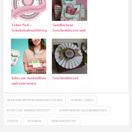
Video Nr.6 –
Sandfarbene
Schokoladenziehverpackung
Geschenkboxen und
„Best of Butterflies“
Infos zur Auslaufliste
Geschenkboxen
und zum neuen
Katalog!
DESIGNER-MOTIVKLEBEBAND STILMIX
KORDEL CHILLI
RUND UMS WEIHNACHTSFEST
SANDFARBENE GESCHENKBOXEN
STAZON
TUTORIAL
VIDEOANLEITUNG