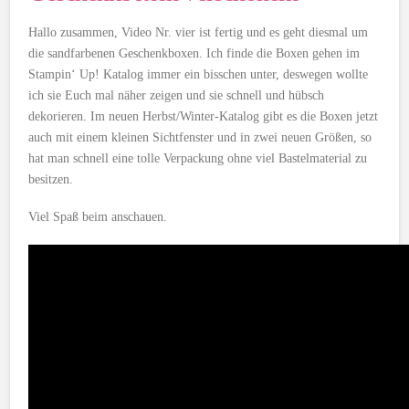
Hallo zusammen, Video Nr. vier ist fertig und es geht diesmal um
die sandfarbenen Geschenkboxen. Ich finde die Boxen gehen im
Stampin‘ Up! Katalog immer ein bisschen unter, deswegen wollte
ich sie Euch mal näher zeigen und sie schnell und hübsch
dekorieren. Im neuen Herbst/Winter-Katalog gibt es die Boxen jetzt
auch mit einem kleinen Sichtfenster und in zwei neuen Größen, so
hat man schnell eine tolle Verpackung ohne viel Bastelmaterial zu
besitzen.
Viel Spaß beim anschauen.