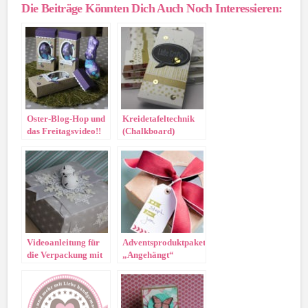
Die Beiträge Könnten Dich Auch Noch Interessieren:
Oster-Blog-Hop und
Kreidetafeltechnik
das Freitagsvideo!!
(Chalkboard)
Videoanleitung für
Adventsproduktpakete
die Verpackung mit
„Angehängt“
dem Envelope
Punchboard von
Stampin‘ Up!