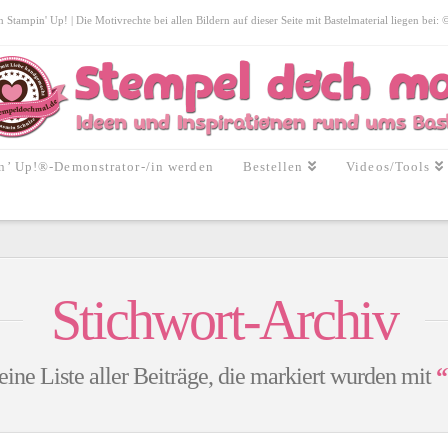
tampin' Up! | Die Motivrechte bei allen Bildern auf dieser Seite mit Bastelmaterial liegen bei:
n’ Up!®-Demonstrator-/in werden
Bestellen
Videos/Tools
Stichwort-Archiv
eine Liste aller Beiträge, die markiert wurden mit
“