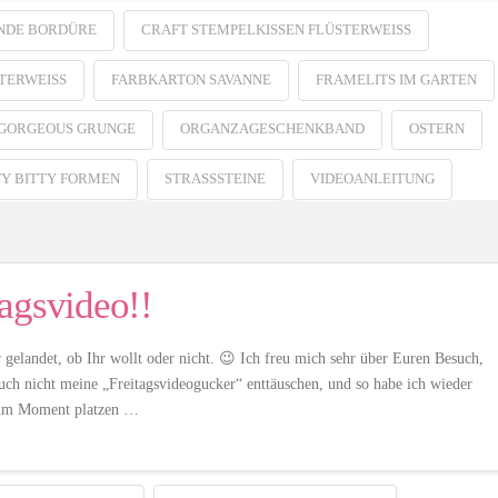
NDE BORDÜRE
CRAFT STEMPELKISSEN FLÜSTERWEISS
ERWEISS
FARBKARTON SAVANNE
FRAMELITS IM GARTEN
GORGEOUS GRUNGE
ORGANZAGESCHENKBAND
OSTERN
TY BITTY FORMEN
STRASSSTEINE
VIDEOANLEITUNG
agsvideo!!
r gelandet, ob Ihr wollt oder nicht. 😉 Ich freu mich sehr über Euren Besuch,
auch nicht meine „Freitagsvideogucker“ enttäuschen, und so habe ich wieder
d im Moment platzen …