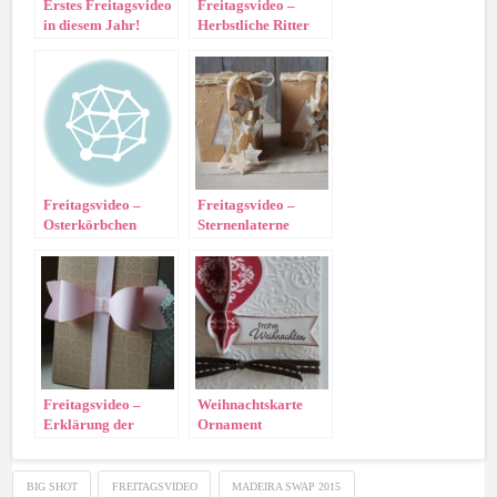
Erstes Freitagsvideo
Freitagsvideo –
in diesem Jahr!
Herbstliche Ritter
Sport Verpackung
Freitagsvideo –
Freitagsvideo –
Osterkörbchen
Sternenlaterne
Freitagsvideo –
Weihnachtskarte
Erklärung der
Ornament
Klarsichtstempel und
Punchboard-
Verpackung!
BIG SHOT
FREITAGSVIDEO
MADEIRA SWAP 2015