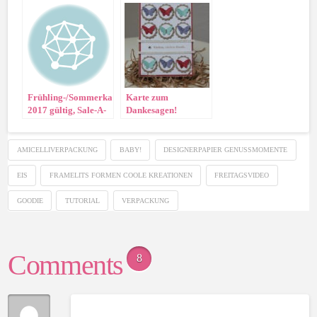
Frühling-/Sommerkatalog
Karte zum
2017 gültig, Sale-A-
Dankesagen!
Bration startet
AMICELLIVERPACKUNG
BABY!
DESIGNERPAPIER GENUSSMOMENTE
EIS
FRAMELITS FORMEN COOLE KREATIONEN
FREITAGSVIDEO
GOODIE
TUTORIAL
VERPACKUNG
Comments
8