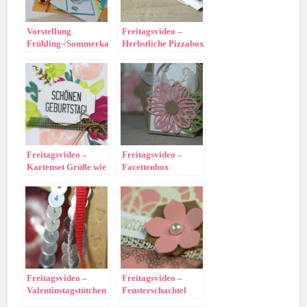
Vorstellung
Freitagsvideo –
Frühling-/Sommerkatalog
Herbstliche Pizzabox
und Sale-A-Bration
2018
Freitagsvideo –
Freitagsvideo –
Kartenset Grüße wie
Facettenbox
gemalt
Freitagsvideo –
Freitagsvideo –
Valentinstagstütchen
Fensterschachtel