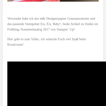
Verwendet habe ich das süße Designerpapier Genussmomente und
das passende Stempelset Eis, Eis, Baby!, beide Artikel zu finden im
Frühling-/Sommerkatalog 2017 von Stampin‘ Up!.
Hier geht es zum Video, ich wünsche Euch viel Spaß beim
Kreativsein!