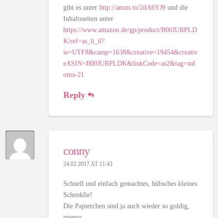
gibt es unter
http://amzn.to/2dA6YJ9
und die
Inhaltsseiten unter
https://www.amazon.de/gp/product/B00JURPLD
K/ref=as_li_tl?
ie=UTF8&camp=1638&creative=19454&creativ
eASIN=B00JURPLDK&linkCode=as2&tag=std
oma-21
Reply
conny
24.02.2017 AT 11:43
Schnell und einfach gemachtes, hübsches kleines
Schenklie!
Die Papierchen sind ja auch wieder so goldig,
menno…