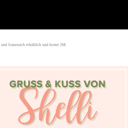
h und franzosich erhältlich und kostet 26€.