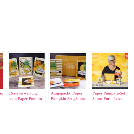
in
Resteverwertung
Ausgepackt: Paper
Paper Pumpkin-Set –
 –
vom Paper Pumkin-
Pumpkin-Set „Sonne
Sonne Pur – Jetzt
Set „Sonne Pur“
Pur“
vorbestellen!!