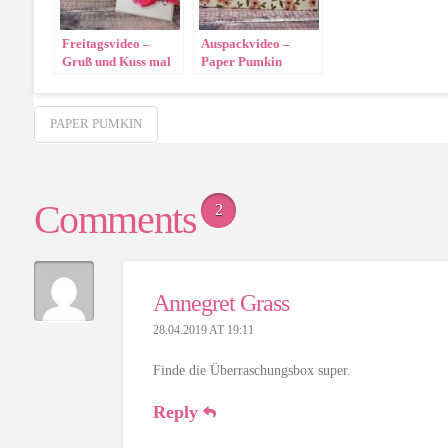
Freitagsvideo –
Auspackvideo –
Gruß und Kuss mal
Paper Pumkin
anders
„Gruss und Kuss von
Shelli“ !!! SPOILER
!!!
PAPER PUMKIN
Comments
2
Annegret Grass
28.04.2019 AT 19:11
Finde die Überraschungsbox super.
Reply