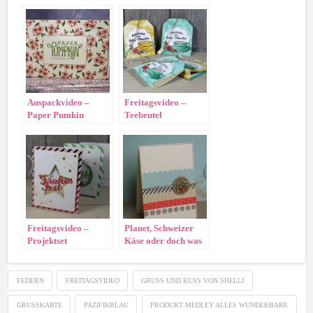
Pizzaschachtel
Auspackvideo –
Freitagsvideo –
Paper Pumkin
Teebeutel
„Gruss und Kuss von
Shelli“ !!! SPOILER
!!!
Freitagsvideo –
Planet, Schweizer
Projektset
Käse oder doch was
Schüttelkarten
anderes ?
Schöne Feiertage
FEDERN
FREITAGSVIDEO
GRUSS UND KUSS VON SHELLI
GRUSSKARTE
PAZIFIKBLAU
PRODUKT MEDLEY ALLES WUNDERBARE